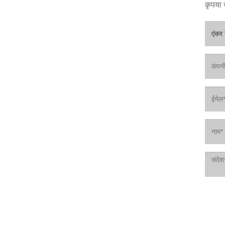
कृपया न