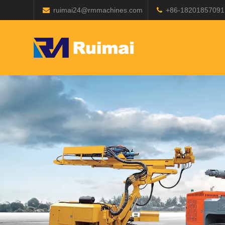
ruimai24@rmmachines.com
+86-18201857091