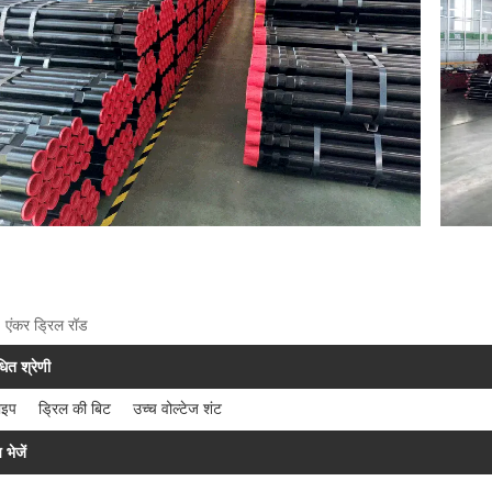
: एंकर ड्रिल रॉड
धित श्रेणी
ाइप
ड्रिल की बिट
उच्च वोल्टेज शंट
 भेजें