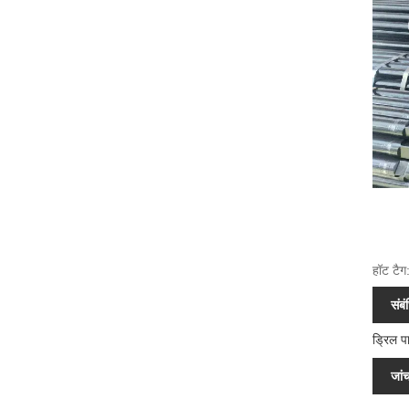
हॉट टैग
संबं
ड्रिल प
जांच