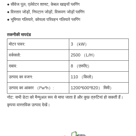
● सीवेज पूल, एलेवेटर शाफ्ट, केबल खाइयों प्लगिंग
● विस्तार जोड़ों, निपटान जोड़ों, विरूपण जोड़ों प्लगिंग
● भूमिगत गलियारे, कोयला परिवहन गलियारे प्लगिंग
तकनीकी मापदंड
मोटर पावर:
3 （kW）
वर्कफ़्लो:
2500 （L/H）
दबाव:
8 （एमपीए）
उत्पाद का वजन:
110 （किलो）
उत्पाद का आकार （l*w*h）:
1200*600*820） मिमी）
नोट: सभी डेटा को मैन्युअल रूप से मापा जाता है और कुछ त्रुटियां हो सकती हैं।
कृपया वास्तविक उत्पाद देखें।