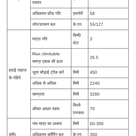
रफ़्तार
अधिकतम फ़ीड गति
एम/मेरी
58
जोर/उत्थान बल
के.एन.
55/127
किमी/
यात्रा गति
3
घंटा
Max.climbable
26.5
समग्र एकक की ढाल
हवाई जहाज
जूता चौड़ाई ट्रैक करें
मिमी
450
के पहिये
अधिक से अधिक
मिमी
2240
समग्रता
मिमी
3280
किलो
औसत आधार दबाव
70
पास्कल
नाम मात्र का आकार
मिमी
60-300
क्लैंप
अधिकतम क्लैंपिंग बल
के.एन.
350