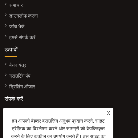
समाचार
डाउनलोड करना
जांच भेजें
हमसे संपर्क करें
उत्पादों
बेधन यंत्र
ग्राउटिंग पंप
ड्रिलिंग औजार
संपर्क करें
पता: ज़िबेई टाउन, ज़िशान जिला, वूशी शहर,
X
जियांग्सू प्रांत, चीन
हम आपको बेहतर ब्राउज़िंग अनुभव प्रदान करने, साइट
ट्रैफ़िक का विश्लेषण करने और सामग्री को वैयक्तिकृत
ईमेल:
ruimai24@rmmachines.com
करने के लिए कुकीज़ का उपयोग करते हैं। इस साइट का