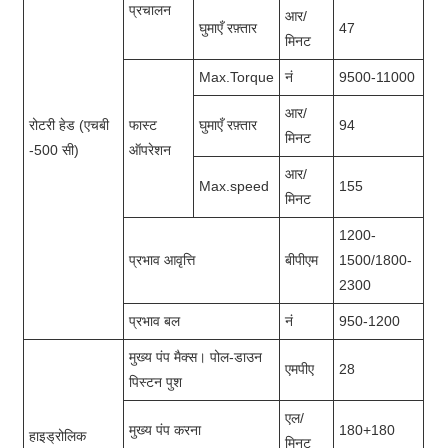
प्रचालन
आर/
घुमाएँ रफ़्तार
47
मिनट
Max.Torque
नं
9500-11000
आर/
रोटरी हेड (एचबी
फास्ट
घुमाएँ रफ़्तार
94
मिनट
-500 सी)
ऑपरेशन
आर/
Max.speed
155
मिनट
1200-
प्रभाव आवृत्ति
बीपीएम
1500/1800-
2300
प्रभाव बल
नं
950-1200
मुख्य पंप मैक्स। पोल-डाउन
एमपीए
28
पिस्टन पुश
एल/
मुख्य पंप करना
180+180
हाइड्रोलिक
मिनट