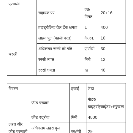
प्रणाली
एल/
सहायक पंप
20+16
मिनट
हाइड्रोलिक तेल टैंक क्षमता
L
400
लाइन पुल (पहली परत)
के.एन.
10
अधिकतम रस्सी की गति
एम/मेरी
30
चरखी
रस्सी व्यास
मिमी
12
रस्सी क्षमता
m
40
विवरण
इकाई
डेटा
मोटर/
फ़ीड प्रकार
हाइड्रॉइसाइंडर+श्रृंखला
फ़ीड स्ट्रोक
मिमी
4800
लहरा और
अधिकतम लहरा पुल
फ़ीड प्रणाली
एम/मेरी
29