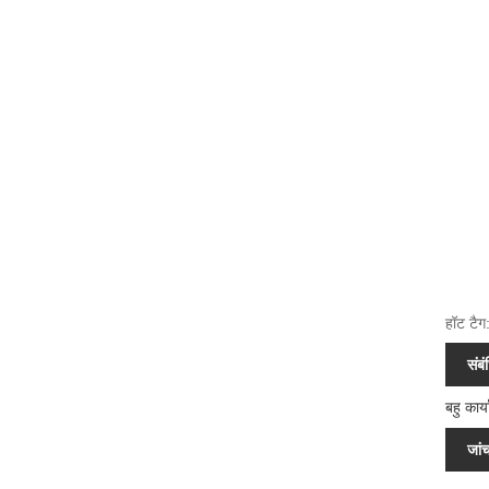
हॉट टैग
संबं
बहु कार्
जांच