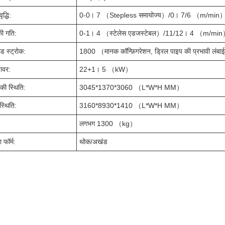
ृद्धि:
0-0। 7 （Stepless समायोज्य）/0। 7/6 （m/min
ी गति:
0-1। 4 （स्टेलेस एडजस्टेबल）/11/12। 4 （m/mi
ेड स्ट्रोक:
1800 （मानक कॉन्फ़िगरेशन, ड्रिल पाइप की प्रभावी 
ावर:
22+1। 5 （kW）
 की स्थिति:
3045*1370*3060 （L*W*H MM）
स्थिति:
3160*8930*1410 （L*W*H MM）
लगभग 1300 （kg）
 फॉर्म:
थोक/अखंड