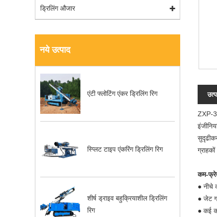
ड्रिलिंग औजार
नये उत्पाद
एंटी फ्लोटिंग एंकर ड्रिलिंग रिग
उत्प
ZXP-30A
इंजीनियर
सुदृढीक
स्प्लिट टाइप एंकरिंग ड्रिलिंग रिग
ग्राहको
कम-फ्रेम
● नीचे 
शीर्ष ड्राइव बहुक्रियाशील ड्रिलिंग
● जेट ग
रिग
● कई कॉ