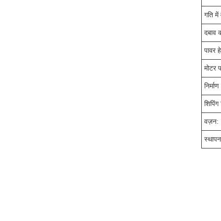
गति में व
दबाव क
पावर ह
मोटर प
निर्माण
शिपिंग 
वज़न:
स्थापना