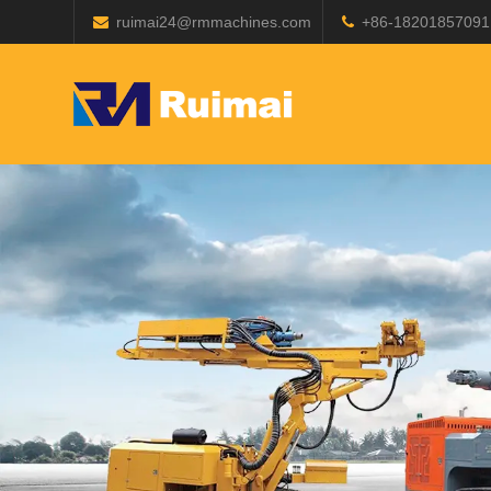
ruimai24@rmmachines.com
+86-18201857091