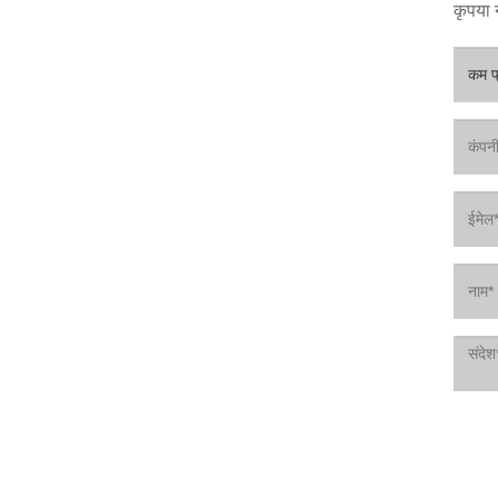
कृपया न