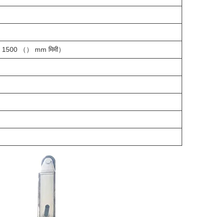
）
n）
लंबाई 1500 （） mm मिमी）