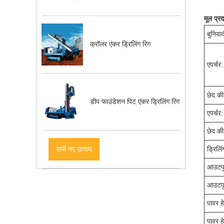
मूल प्र
बुनिया
क्रॉलर एंकर ड्रिलिंग रिग
एपर्चर:
छेद की
डीप फाउंडेशन पिट एंकर ड्रिलिंग रिग
एपर्चर:
छेद की
सभी नए उत्पाद
ड्रिलि
आउटपुट
आउटपु
पावर हे
पावर ह